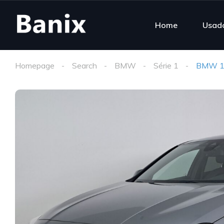
Home
Usado
Homepage
Search
BMW
Série 1
BMW 11