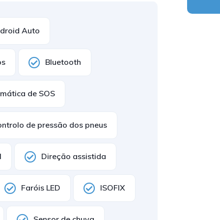
droid Auto
os
Bluetooth
mática de SOS
ntrolo de pressão dos pneus
l
Direção assistida
Faróis LED
ISOFIX
Sensor de chuva