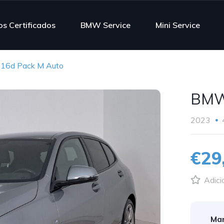
s Certificados
BMW Service
Mini Service
6d Pack M Auto
BMW
2023
€29
Adici
Mar