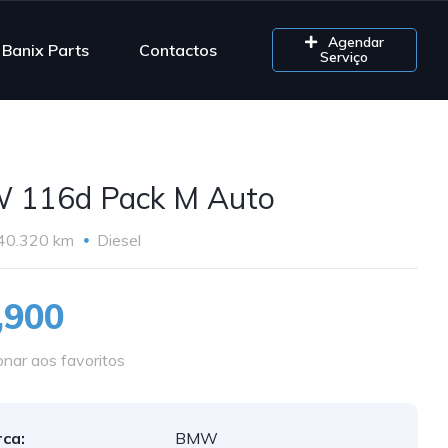
Agendar
Banix Parts
Contactos
Serviço
 116d Pack M Auto
40.320 km
Diesel
,900
onar aos favoritos
ca:
BMW