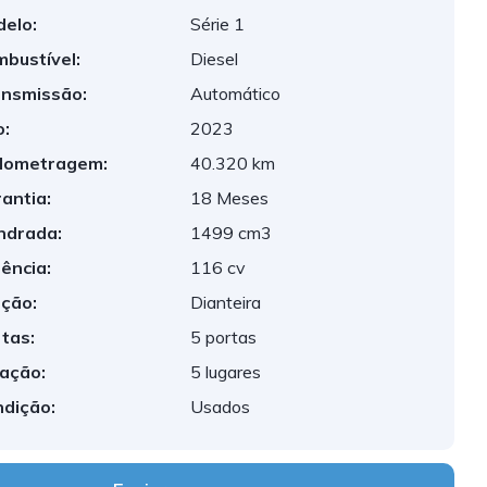
elo:
Série 1
bustível:
Diesel
nsmissão:
Automático
:
2023
lometragem:
40.320 km
antia:
18 Meses
indrada:
1499 cm3
ência:
116 cv
ção:
Dianteira
tas:
5 portas
ação:
5 lugares
dição:
Usados