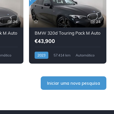
26
24
k M Auto
BMW 320d Touring Pack M Auto
€43,900
mático
2023
57.414 km
Automático
Diesel
Traseira
Iniciar uma nova pesquisa