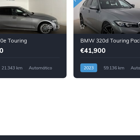
13
e Touring
BMW 320d Touring Pac
0
€41,900
21.343 km
Automático
2023
59.136 km
Auto
g in (Gasolina)
Traseira
Diesel
Traseira