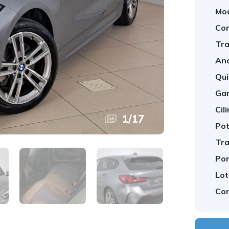
Mod
Com
Tra
Ano
Qui
Gar
Cil
1
/
17
Pot
Tra
Por
Lot
Con