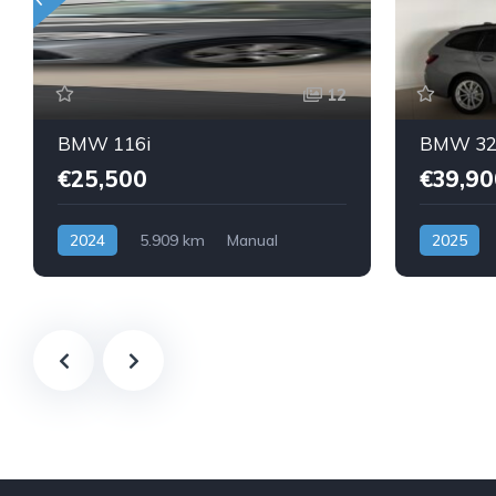
12
BMW 116i
BMW 320
€25,500
€39,90
2024
5.909 km
Manual
2025
Gasolina
Dianteira
Hibrido Plu