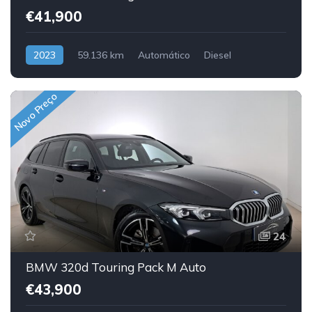
€41,900
2023
59.136 km
Automático
Diesel
Traseira
Novo Preço
24
BMW 320d Touring Pack M Auto
€43,900