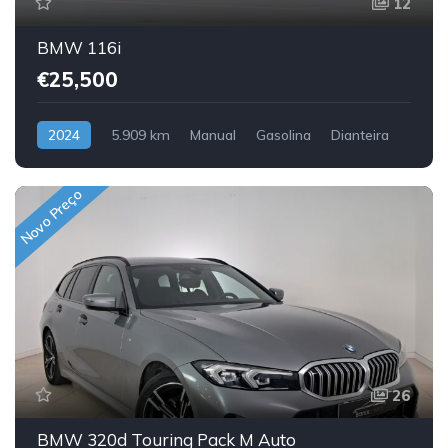
12
BMW 116i
€25,500
2024
5.909 km
Manual
Gasolina
Dianteira
Novo Preço
26
BMW 320d Touring Pack M Auto