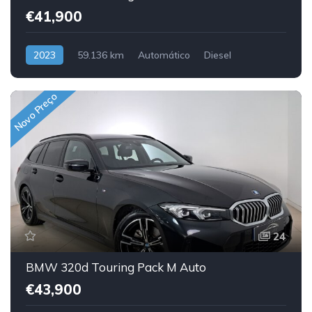
€41,900
2023
59.136 km
Automático
Diesel
Traseira
Novo Preço
24
BMW 320d Touring Pack M Auto
€43,900