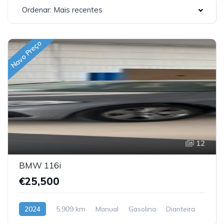
Ordenar: Mais recentes
Novo Preço
12
BMW 116i
€25,500
2024
5.909 km
Manual
Gasolina
Dianteira