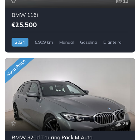
12
BMW 116i
€25,500
2024
5.909 km
Manual
Gasolina
Dianteira
Novo Preço
26
BMW 320d Touring Pack M Auto