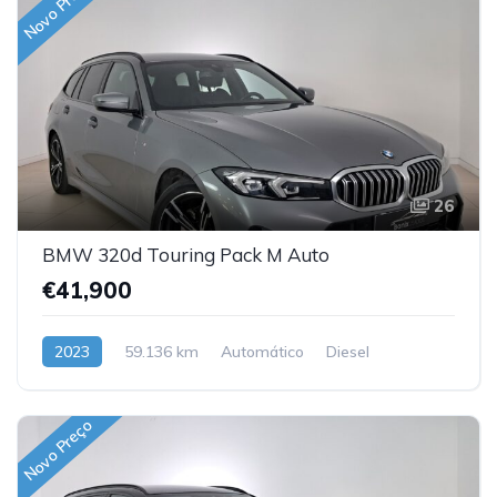
Novo Preço
26
BMW 320d Touring Pack M Auto
€41,900
2023
59.136 km
Automático
Diesel
Traseira
Novo Preço