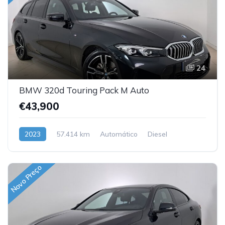
24
BMW 320d Touring Pack M Auto
€43,900
2023
57.414 km
Automático
Diesel
Traseira
Novo Preço