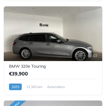
13
BMW 320e Touring
€39,900
2025
21.343 km
Automático
Hibrido Plug in (Gasolina)
Traseira