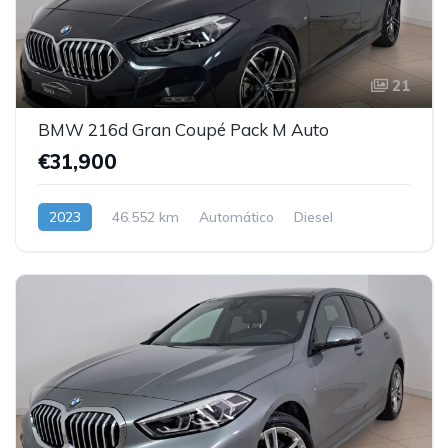
21
BMW 216d Gran Coupé Pack M Auto
€31,900
2023
46.552 km
Automático
Diesel
Dianteira