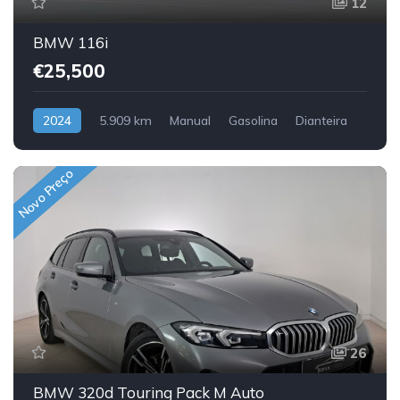
12
BMW 116i
€25,500
2024
5.909 km
Manual
Gasolina
Dianteira
Novo Preço
26
BMW 320d Touring Pack M Auto