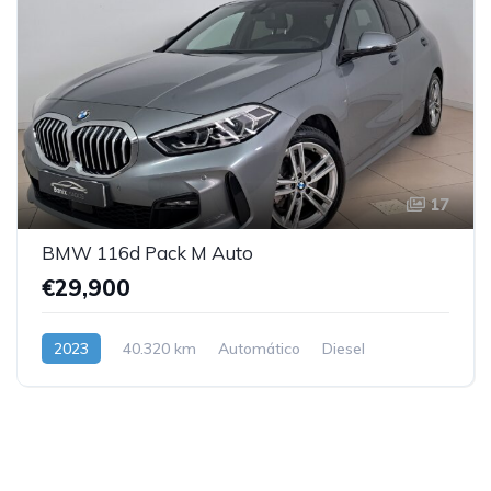
17
BMW 116d Pack M Auto
€29,900
2023
40.320 km
Automático
Diesel
Dianteira