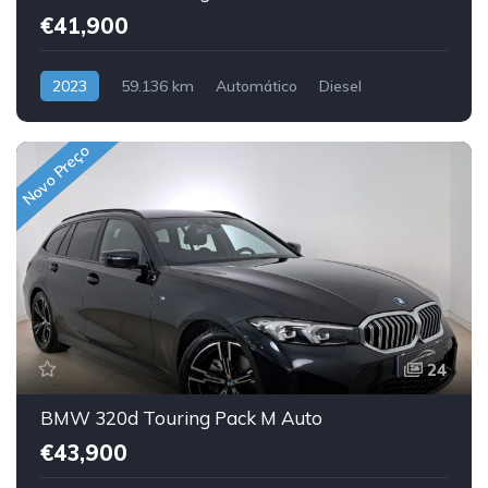
€41,900
2023
59.136 km
Automático
Diesel
Traseira
Novo Preço
24
BMW 320d Touring Pack M Auto
€43,900