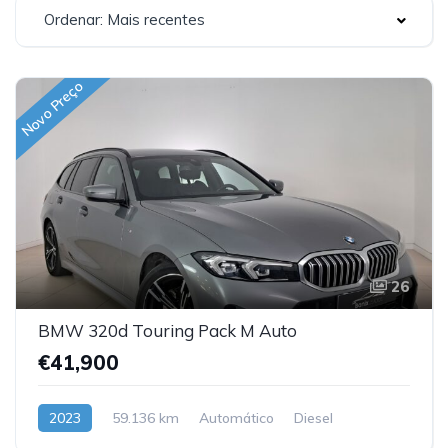
Ordenar: Mais recentes
Novo Preço
26
BMW 320d Touring Pack M Auto
€41,900
2023
59.136 km
Automático
Diesel
Traseira