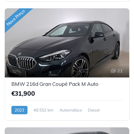
Novo Preço
21
BMW 216d Gran Coupé Pack M Auto
€31,900
2023
46.552 km
Automático
Diesel
Dianteira