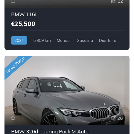
12
BMW 116i
€25,500
2024
5.909 km
Manual
Gasolina
Dianteira
Novo Preço
26
BMW 320d Touring Pack M Auto