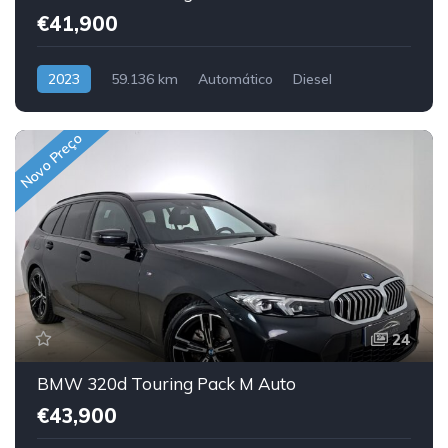
€41,900
2023
59.136 km
Automático
Diesel
Traseira
Novo Preço
24
BMW 320d Touring Pack M Auto
€43,900