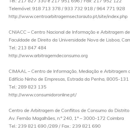
Tel.: 217 827 330 e 217 951 696 / Fax: 217 952 122
Telemóvel: 918 713 378 / 933 732 918 / 964 771 928
http://www.centroarbitragemsectorauto.pt/site/index.php
CNIACC – Centro Nacional de Informação e Arbitragem de
Faculdade de Direito da Universidade Nova de Lisboa, C
Tel.: 213 847 484
http://www.arbitragemdeconsumo.org
CIMAAL – Centro de Informação, Mediação e Arbitragem d
Edifício Ninho de Empresas, Estrada da Penha, 8005-131
Tel.: 289 823 135
http://www.consumidoronline.pt/
Centro de Arbitragem de Conflitos de Consumo do Distrit
Av. Fernão Magalhães, n.º 240, 1º – 3000-172 Coimbra
Tel.: 239 821 690 /289 / Fax.: 239 821 690