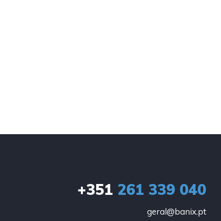
+351
261 339 040
geral@banix.pt