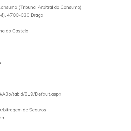
onsumo (Tribunal Arbitral do Consumo)
a Sé), 4700-030 Braga
ana do Castelo
a
3o/tabid/819/Default.aspx
Arbitragem de Seguros
oa