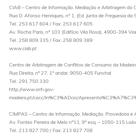
CIAB – Centro de Informação, Mediação e Arbitragem do C
Rua D. Afonso Henriques, nº 1, (Ed. Junta de Freguesia d
Tel.: 253 617 604 / Fax: 253 617 605
Av. Rocha Paris, nº 103 (Edifício Vila Rosa), 4900-394 Vi
Tel.: 258 809 335 / Fax: 258 809 389
www.ciab.pt
Centro de Arbitragem de Conflitos de Consumo da Madeir
Rua Direita, nº 27, 1º andar, 9050-405 Funchal
Tel.: 291 750 330
http://www.srrh.gov-
madeira.pt/cacc/In%C3%ADcio/Apresenta%C3%A7%C3%A
CIMPAS – Centro de Informação, Mediação, Provedoria e 
Av. Fontes Pereira de Melo nº11, 9º esq. – 1050-115 Lisb
Tel.: 213 827 700 / Fax: 213 827 708